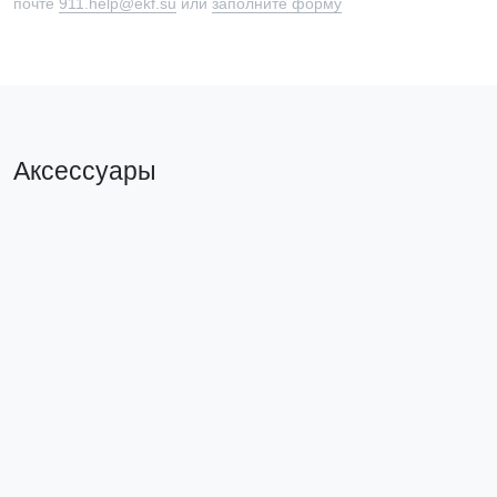
почте
911.help@ekf.su
или
заполните форму
Аксессуары