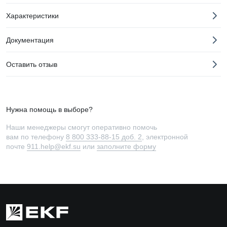
Характеристики
Документация
Оставить отзыв
Нужна помощь в выборе?
Наши менеджеры смогут оперативно помочь
вам по телефону
8 800 333-88-15 доб. 2
, электронной
почте
911.help@ekf.su
или
заполните форму