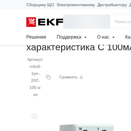
Сборщику ЩО
Электромонтажнику
Дистрибьютору
Главная
Продукция
Модульное оборудование
Автоматич
Автоматический выклю
Решения
Поддержка
О нас
Ка
характеристика C 100м
Артикул:
rcbo6-
1pn-
Сравнить
20C-
100-a-
av