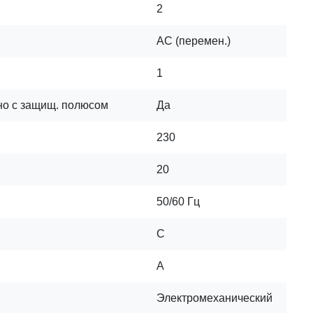
2
AC (перемен.)
1
но с защищ. полюсом
Да
230
20
50/60 Гц
C
A
Электромеханический