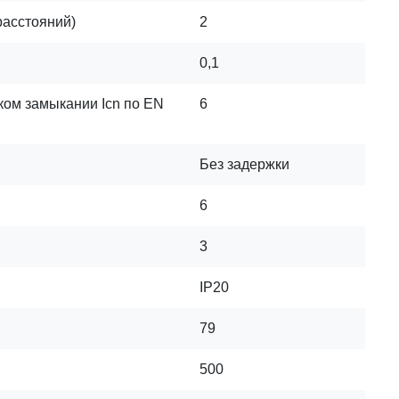
расстояний)
2
0,1
ком замыкании Icn по EN
6
Без задержки
6
3
IP20
79
500