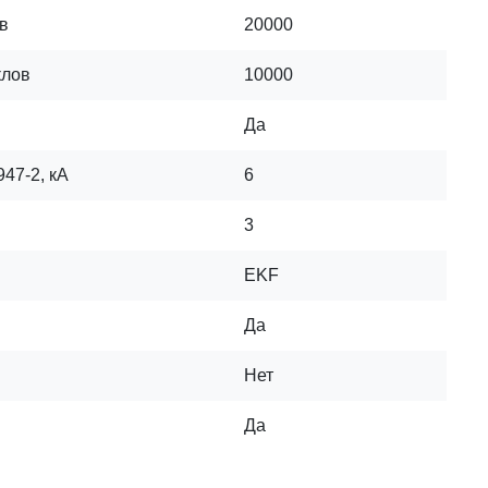
в
20000
клов
10000
Да
47-2, кА
6
3
EKF
Да
Нет
Да