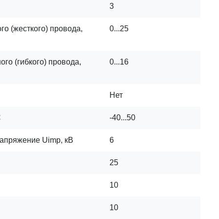
3
о (жесткого) провода,
0...25
го (гибкого) провода,
0...16
Нет
C
-40...50
апряжение Uimp, кВ
6
25
10
10