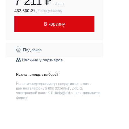
7 211 ₽
за шт
432 660 ₽
Цена за упаковку
В корзину
Под заказ
Наличие у партнеров
Нужна помощь в выборе?
Наши менеджеры смогут оперативно помочь
вам по телефону
8 800 333-88-15 доб. 2
,
электронной почте
911.help@ekf.su
или
заполните
форму