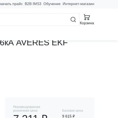
качать прайс
B2B IMS3
Обучение
Интернет-магазин
Корзина
ока DVA-6 1P+N 20А
й 6кА AVERES EKF
Рекомендованная
розничная цена
Базовая цена
9 615 ₽