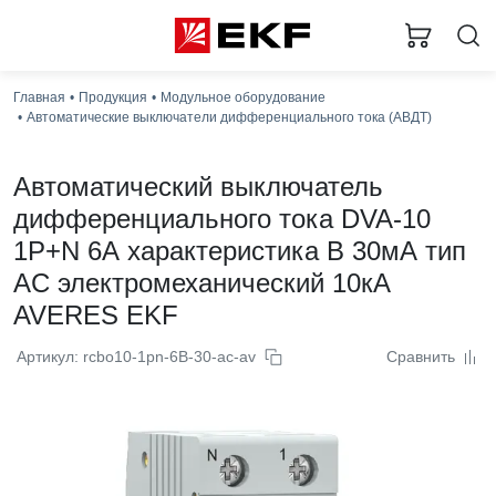
Загру
Главная
Продукция
Модульное оборудование
Автоматические выключатели дифференциального тока (АВДТ)
Автоматический выключатель
дифференциального тока DVA-10
1P+N 6А характеристика B 30мА тип
AС электромеханический 10кА
AVERES EKF
Артикул: rcbo10-1pn-6B-30-ac-av
Сравнить