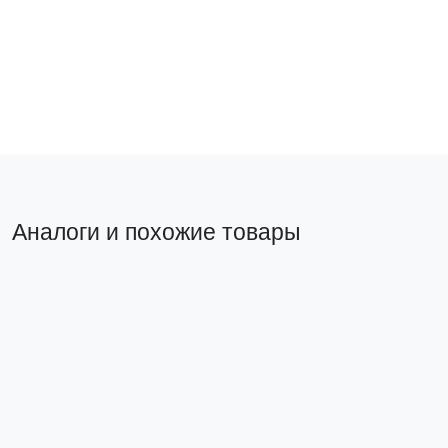
282 ₽
270 ₽
В корзину
В ко
Аналоги и похожие товары
Прямой аналог