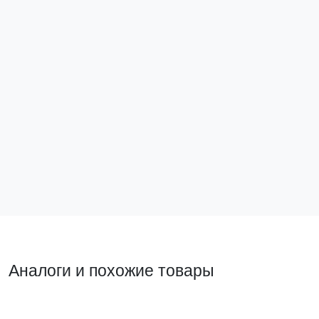
Пруток d 10 мм, (бухта 81 м) горячеоцинкованный
EKF PROxima
lp-10-81-hz
Снят с производства
Найти аналог
Аналоги и похожие товары