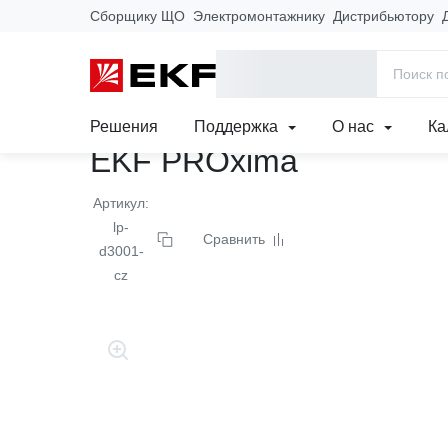
Сборщику ЩО
Электромонтажнику
Дистрибьютору
Главная
Продукция
Молниезащита
Крепежные элемент
Держатель для труб ун
Решения
Поддержка
О нас
Ка
EKF PROxima
Артикул:
lp-
Сравнить
d3001-
cz