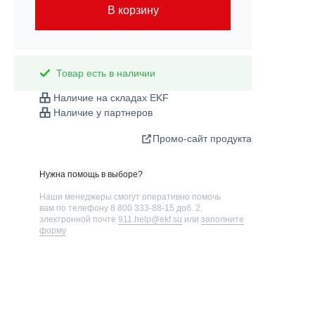
В корзину
Товар есть в наличии
Наличие на складах EKF
Наличие у партнеров
Промо-сайт продукта
Нужна помощь в выборе?
Наши менеджеры смогут оперативно помочь
вам по телефону
8 800 333-88-15 доб. 2
,
электронной почте
911.help@ekf.su
или
заполните
форму