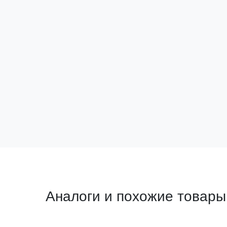
Пруток d 8мм, (бухта 25м)
горячеоцикованный EKF PROxima
Артикул:
lp-08-25-hz
Товар снят с производства
Подобрать аналог
Аналоги и похожие товары