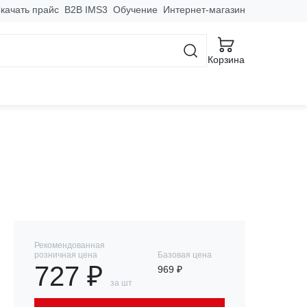
качать прайс
B2B IMS3
Обучение
Интернет-магазин
Корзина
 полоса нерж. сталь
Рекомендованная
розничная цена
Базовая цена
727 ₽
969 ₽
за шт