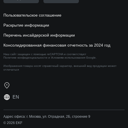
Пользовательское соглашение
Раскрытие информации
Перечень инсайдерской информации
Консолидированная финансовая отчетность за 2024 год
Наш сайт защищен с помощью reCAPTCHA и соответствует
Политике конфиденциальности
и
Условиям использования
Google.
Изображения товара носят справочный характер,
внешний вид продукции может
отличаться
EN
Адрес офиса:
г. Москва, ул. Отрадная, 2Б, строение 9
© 2026 EKF