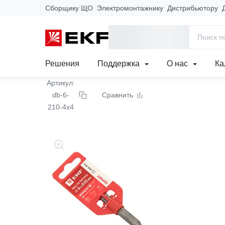
Сборщику ЩО
Электромонтажнику
Дистрибьютору
Главная
Продукция
Инструмент и изделия для электромо
Бур по бетону SDS-plus
Решения
Поддержка
О нас
Ка
Артикул:
db-6-
Сравнить
210-4x4