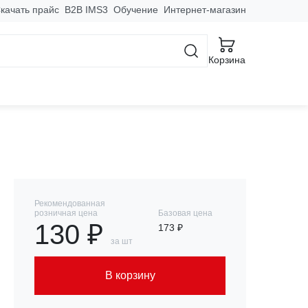
качать прайс
B2B IMS3
Обучение
Интернет-магазин
трументу
Буры
Корзина
ль) EKF Expert
Рекомендованная
розничная цена
Базовая цена
130 ₽
173 ₽
за шт
В корзину