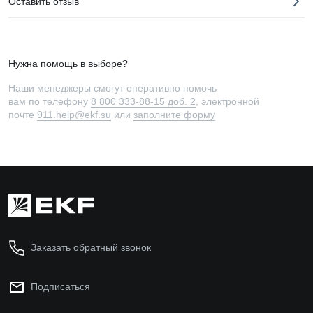
Оставить отзыв
Нужна помощь в выборе?
Наши менеджеры смогут оперативно помочь
вам по телефону
8 800 333-88-15 доб. 2
, электронной
почте
911.help@ekf.su
или
заполните форму
Заказать обратный звонок
Подписаться