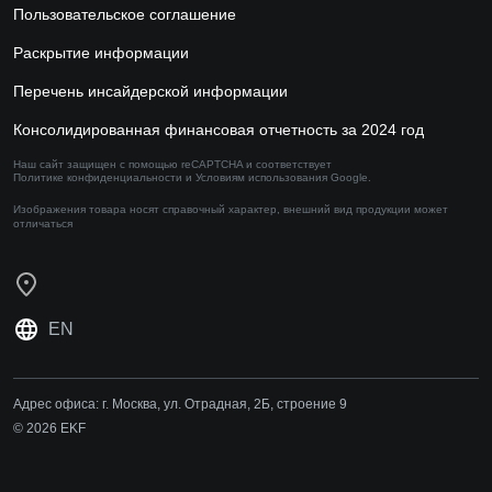
Пользовательское соглашение
Раскрытие информации
Перечень инсайдерской информации
Консолидированная финансовая отчетность за 2024 год
Наш сайт защищен с помощью reCAPTCHA и соответствует
Политике конфиденциальности
и
Условиям использования
Google.
Изображения товара носят справочный характер,
внешний вид продукции может
отличаться
EN
Адрес офиса:
г. Москва, ул. Отрадная, 2Б, строение 9
© 2026 EKF