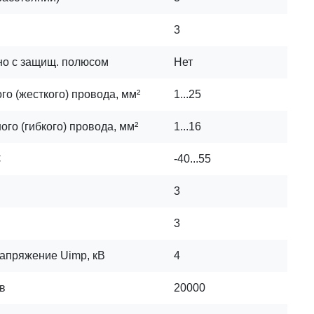
3
но с защищ. полюсом
Нет
о (жесткого) провода, мм²
1...25
го (гибкого) провода, мм²
1...16
C
-40...55
3
3
апряжение Uimp, кВ
4
в
20000