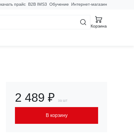
качать прайс
B2B IMS3
Обучение
Интернет-магазин
Корзина
) 6кА без теплового
2 489 ₽
за шт
В корзину