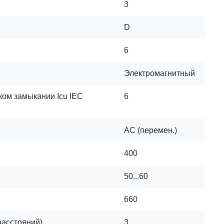
3
D
6
Электромагнитный
ком замыкании Icu IEC
6
AC (перемен.)
400
50...60
660
расстояний)
3