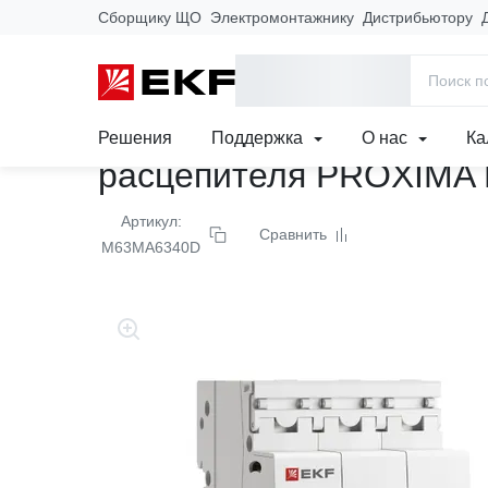
Сборщику ЩО
Электромонтажнику
Дистрибьютору
Главная
Продукция
Модульное оборудование
Модульные
Автоматический выключ
Решения
Поддержка
О нас
Ка
расцепителя PROXIMA
Артикул:
Сравнить
M63MA6340D