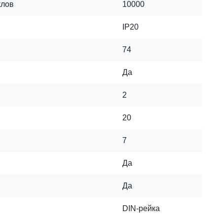
клов
10000
IP20
74
Да
2
20
7
Да
Да
DIN-рейка