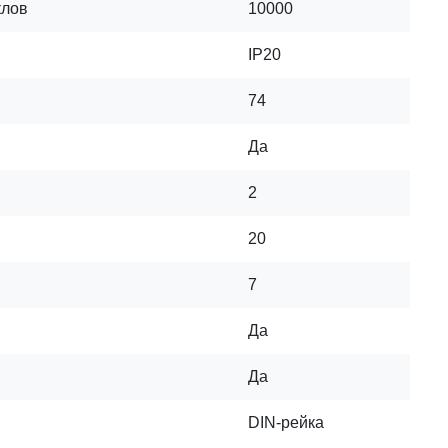
клов
10000
IP20
74
Да
2
20
7
Да
Да
DIN-рейка