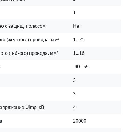
1
но с защищ. полюсом
Нет
о (жесткого) провода, мм²
1...25
го (гибкого) провода, мм²
1...16
C
-40...55
3
3
апряжение Uimp, кВ
4
в
20000