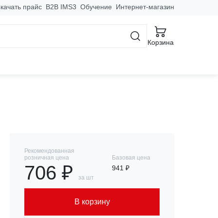
качать прайс
B2B IMS3
Обучение
Интернет-магазин
Корзина
) 6кА без теплового
Рекомендованная
розничная цена
Базовая цена
706 ₽
941 ₽
за шт
В корзину