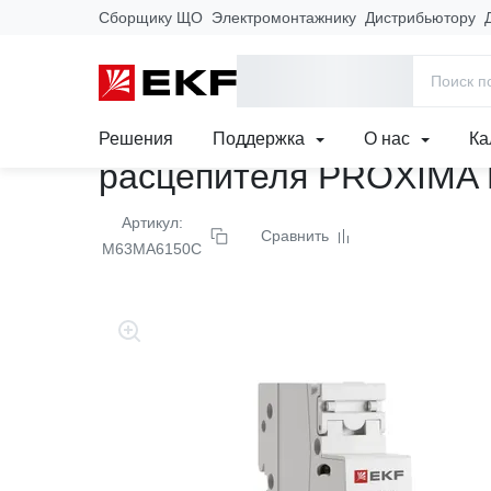
Сборщику ЩО
Электромонтажнику
Дистрибьютору
Главная
Продукция
Модульное оборудование
Модульные
Автоматический выключ
Решения
Поддержка
О нас
Ка
расцепителя PROXIMA
Артикул:
Сравнить
M63MA6150C