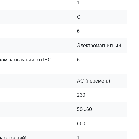
1
C
6
Электромагнитный
ком замыкании Icu IEC
6
AC (перемен.)
230
50...60
660
расстояний)
1