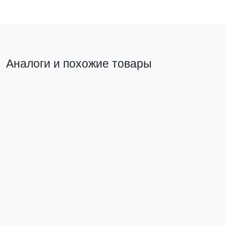
Аналоги и похожие товары
Прямой
Аналог на замену
аналог
Автоматический
выключатель ВА
47-63N 2P 25А (D)
Автоматический
4,5 кА PROXIMA
выключатель ВА
47-63N 2P 25А
EKF
(D) 6кА PROXIMA
M634225D
EKF
M636225D
734 ₽
Нет в наличии
Подписаться
В корзину