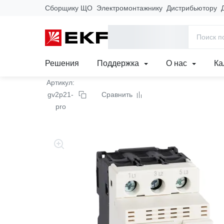
Сборщику ЩО
Электромонтажнику
Дистрибьютору
Главная
Продукция
Силовое оборудование
Контакторы, 
Автомат пуска двигате
Решения
Поддержка
О нас
Ка
Артикул:
gv2p21-
Сравнить
pro