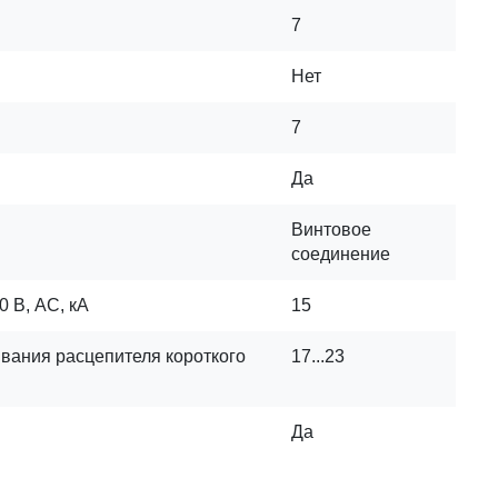
7
Нет
7
Да
Винтовое
соединение
 В, AC, кА
15
вания расцепителя короткого
17...23
Да