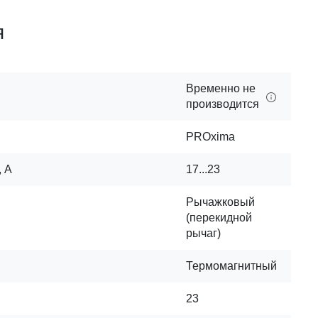
я
Временно не
производится
PROxima
, А
17...23
Рычажковый
(перекидной
рычаг)
Термомагнитный
23