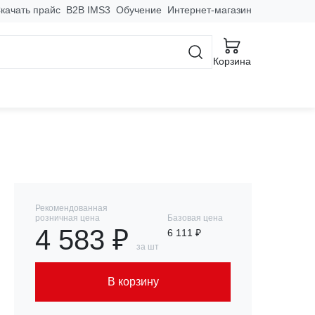
качать прайс
B2B IMS3
Обучение
Интернет-магазин
еля GV2P 0,1-32А
Корзина
Рекомендованная
розничная цена
Базовая цена
4 583 ₽
6 111 ₽
за шт
В корзину