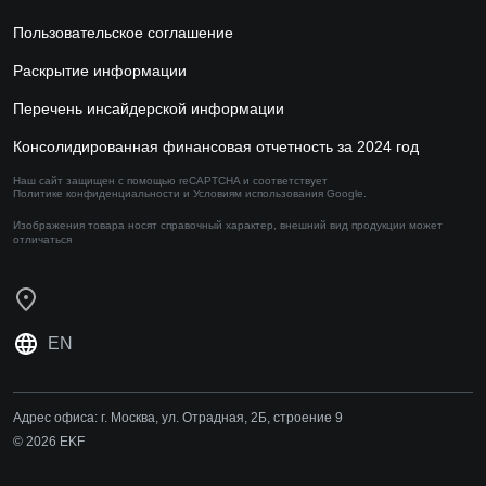
Пользовательское соглашение
Раскрытие информации
Перечень инсайдерской информации
Консолидированная финансовая отчетность за 2024 год
Наш сайт защищен с помощью reCAPTCHA и соответствует
Политике конфиденциальности
и
Условиям использования
Google.
Изображения товара носят справочный характер,
внешний вид продукции может
отличаться
EN
Адрес офиса:
г. Москва, ул. Отрадная, 2Б, строение 9
© 2026 EKF