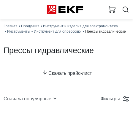
Главная
Продукция
Инструмент и изделия для электромонтажа
Инструменты
Инструмент для опрессовки
Прессы гидравлические
Прессы гидравлические
Ручные гидравлические прессы со встроен¬ной помпой
ПГР-70, ПГР -120 и ПГР-300 предназначены для
Скачать прайс-лист
опрессовки медных и алюминиевых неизолированных
трубчатых наконечников и гильз.
Фильтры
Сначала популярные