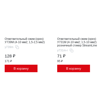
Ответвительный сжим (орех)
Ответвительный сжим (орех)
У739М (4-10 мм2; 1,5-2,5 мм2)
У731М (4-10 мм2; 1,5-10 мм2)
розничный стикер StreamLine
y739m
y731m-r
128 ₽
71 ₽
171 ₽
95 ₽
В корзину
В корзину