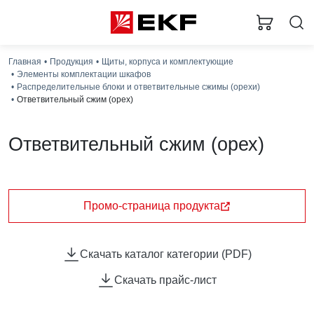
Главная
Продукция
Щиты, корпуса и комплектующие
Элементы комплектации шкафов
Распределительные блоки и ответвительные сжимы (орехи)
Ответвительный сжим (орех)
Ответвительный сжим (орех)
Ответвительный сжим (орех) EKF PROxima
предназначен для ответвлений от магистральных линий
медных и алюминиевых проводов напряжением до 660
Промо-страница продукта
В, с предварительным снятием изоляции на месте
установки, без разрезания проводника.
Скачать каталог категории (PDF)
Скачать прайс-лист