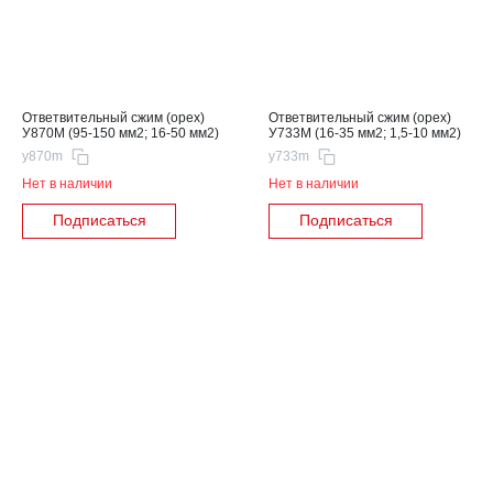
Ответвительный сжим (орех)
Ответвительный сжим (орех)
У870М (95-150 мм2; 16-50 мм2)
У733М (16-35 мм2; 1,5-10 мм2)
y870m
y733m
Нет в наличии
Нет в наличии
Подписаться
Подписаться