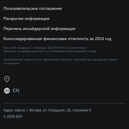
Пользовательское соглашение
Раскрытие информации
Перечень инсайдерской информации
Консолидированная финансовая отчетность за 2024 год
Наш сайт защищен с помощью reCAPTCHA и соответствует
Политике конфиденциальности
и
Условиям использования
Google.
Изображения товара носят справочный характер,
внешний вид продукции может
отличаться
EN
Адрес офиса:
г. Москва, ул. Отрадная, 2Б, строение 9
© 2026 EKF