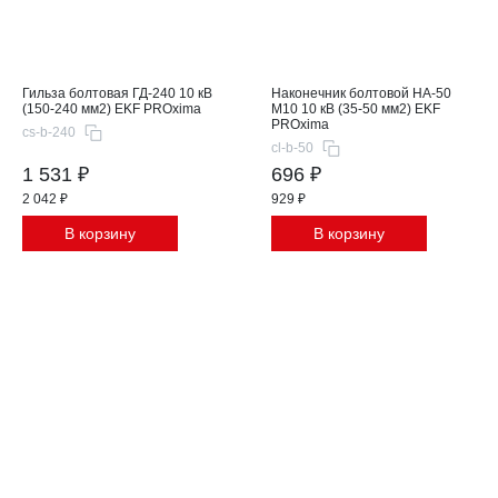
Гильза болтовая ГД-240 10 кВ
Наконечник болтовой НА-50
(150-240 мм2) EKF PROxima
М10 10 кВ (35-50 мм2) EKF
PROxima
cs-b-240
cl-b-50
1 531 ₽
696 ₽
2 042 ₽
929 ₽
В корзину
В корзину