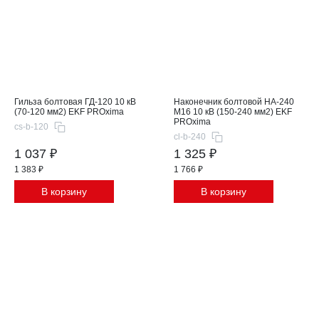
Гильза болтовая ГД-120 10 кВ
Наконечник болтовой НА-240
(70-120 мм2) EKF PROxima
М16 10 кВ (150-240 мм2) EKF
PROxima
cs-b-120
cl-b-240
1 037 ₽
1 325 ₽
1 383 ₽
1 766 ₽
В корзину
В корзину