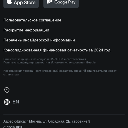
Пользовательское соглашение
Раскрытие информации
Перечень инсайдерской информации
Консолидированная финансовая отчетность за 2024 год
Наш сайт защищен с помощью reCAPTCHA и соответствует
Политике конфиденциальности
и
Условиям использования
Google.
Изображения товара носят справочный характер,
внешний вид продукции может
отличаться
EN
Адрес офиса:
г. Москва, ул. Отрадная, 2Б, строение 9
© 2026 EKF