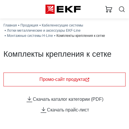
Главная
Продукция
Кабеленесущие системы
Лотки металлические и аксессуары EKF-Line
Монтажные системы H-Line
Комплекты крепления к сетке
Комплекты крепления к сетке
Комплекты крепления к сетке предназначены для
прокладки кабельных трасс по сетчатым ограждениям и
их опорам. Комплекты универсальны, просты в монтаже
Промо-сайт продукта
и подходят для сетчатых ограждений любых
производителей.
Скачать каталог категории (PDF)
Скачать прайс-лист