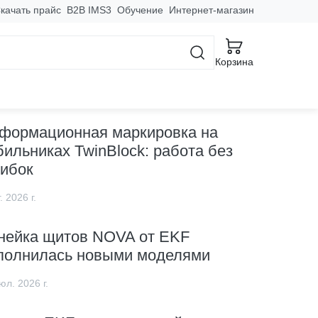
качать прайс
B2B IMS3
Обучение
Интернет-магазин
Корзина
овинки
формационная маркировка на
бильниках TwinBlock: работа без
ибок
. 2026 г.
нейка щитов NOVA от EKF
полнилась новыми моделями
юл. 2026 г.