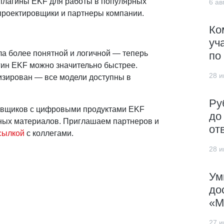
 плагины EKF для работы в популярных
6 авг
проектировщики и партнеры компании.
Ко
уч
ла более понятной и логичной — теперь
по
гин EKF можно значительно быстрее.
28 и
лизирован — все модели доступны в
Ру
овщиков с цифровыми продуктами EKF
до
жных материалов. Приглашаем партнеров и
от
сылкой
с коллегами.
28 и
Ум
до
«М
27 и