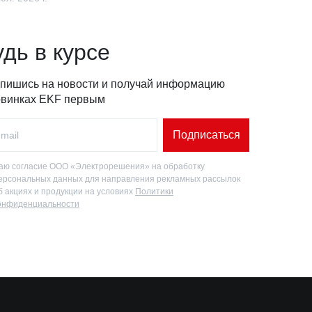
удь в курсе
пишись на новости и получай информацию
овинках EKF первым
Подписаться
аю согласие ООО «Электрорешения» на обработку
ерсональных данных для направления рекламных рассылок
б акциях и продукции на условиях
Политики
онфиденциальности