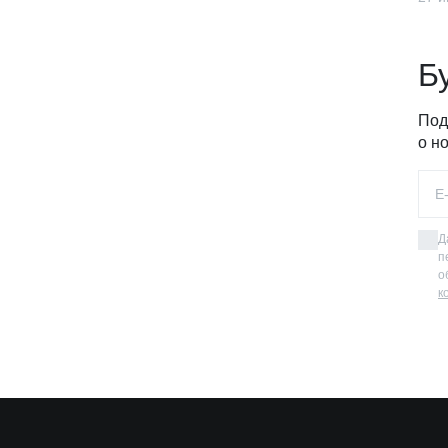
Б
Под
о н
Д
п
о
к