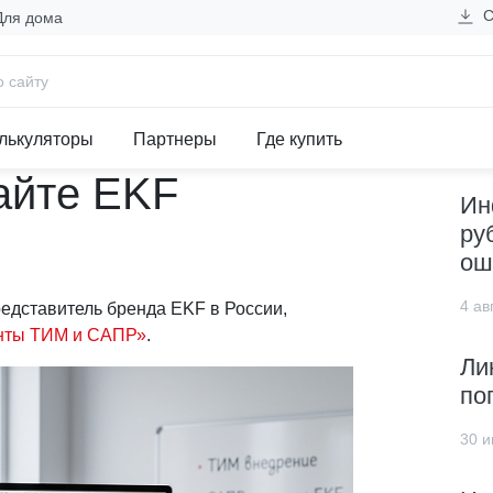
С
Для дома
ты ТИМ и САПР» на сайте EKF
Н
«Инструменты
лькуляторы
Партнеры
Где купить
айте EKF
Ин
ру
ош
4 авг
дставитель бренда EKF в России,
нты ТИМ и САПР»
.
Ли
по
30 и