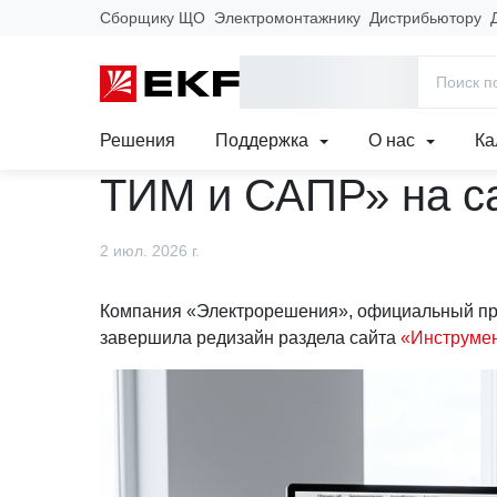
Сборщику ЩО
Электромонтажнику
Дистрибьютору
Главная
Новости
Сервисы
Обновлен раздел «Инструмен
Обновлен раздел 
Решения
Поддержка
О нас
Ка
ТИМ и САПР» на с
2 июл. 2026 г.
Компания «Электрорешения», официальный пре
завершила редизайн раздела сайта
«Инструме