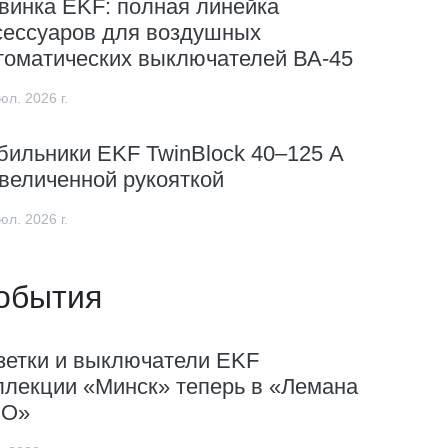
винка EKF: полная линейка
сессуаров для воздушных
томатических выключателей ВА-45
юл. 2026 г.
бильники EKF TwinBlock 40–125 А
увеличенной рукояткой
юл. 2026 г.
обытия
зетки и выключатели EKF
ллекции «Минск» теперь в «Лемана
О»