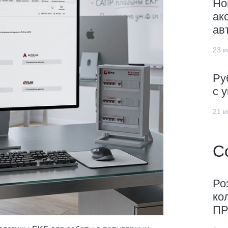
Но
ак
ав
23 и
Ру
с 
21 и
С
Ро
ко
ПР