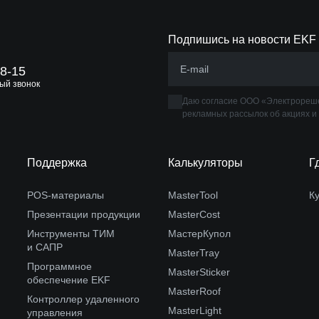
Подпишись на новости EKF
88-15
ый звонок
Даю согласие ООО «Электрореше
рекламных рассылок об акциях и
Поддержка
Калькуляторы
Г
POS-материалы
MasterTool
К
Презентации продукции
MasterCost
Инструменты ТИМ
МастерКупол
и САПР
MasterTray
Программное
MasterSticker
обеспечение EKF
MasterRoof
Контроллер удаленного
MasterLight
управления